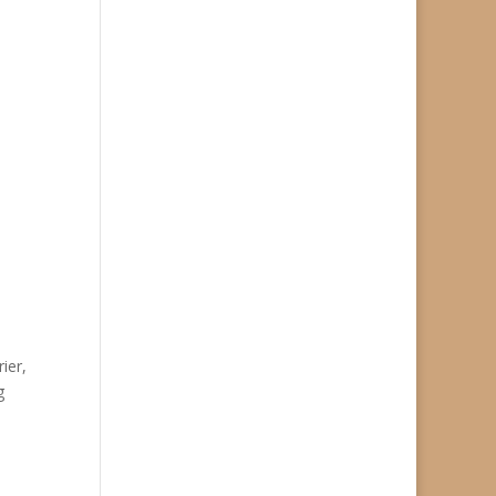
ier,
g