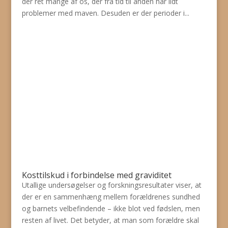
der ret mange af os, der fra tid til anden har lidt
problemer med maven. Desuden er der perioder i...
Kosttilskud i forbindelse med graviditet
Utallige undersøgelser og forskningsresultater viser, at
der er en sammenhæng mellem forældrenes sundhed
og barnets velbefindende – ikke blot ved fødslen, men
resten af livet. Det betyder, at man som forældre skal